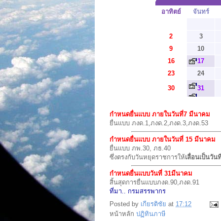
อาทิตย์
จันทร์
2
3
9
10
16
17
23
24
30
31
กำหนดยื่นแบบ ภายในวันที่​7 มีนาคม
ยื่นแบบ ภงด.1,​ภงด.2,​ภงด.3,​ภงด.53
กำหนดยื่นแบบ ภายในวันที่ 15 มีนาคม
ยื่นแบบ ภพ.30, ภธ.40
ซึ่งตรงกับวันหยุดราชการให้
เลื่อนเป็นวัน
กำหนดยื่นแบบ
วันที่ 31​มีนาคม
สิ้นสุดการยื่นแบบ​ภงด.90,​ภงด.91
ที่มา.. กรมสรรพากร
Posted by
เกียรติชัย
at
17:12
หน้าหลัก
ปฏิทินภาษี