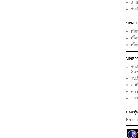
สำน
รับ
บทคว
เบี้
เบี้
เบี้
บทควา
รับ
Ser
รับ
ภาษ
ควา
ภงด
กระทู
Error 