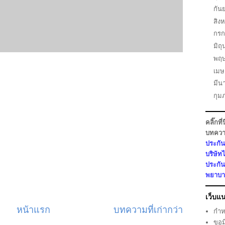
กัน
สิง
กร
มิถ
พฤ
เม
มี
กุม
คลิ๊กที่
บทควา
ประกัน
บริษัทไ
ประกัน
พยาบาล
เว็บแ
หน้าแรก
บทความที่เก่ากว่า
กำห
ขอม