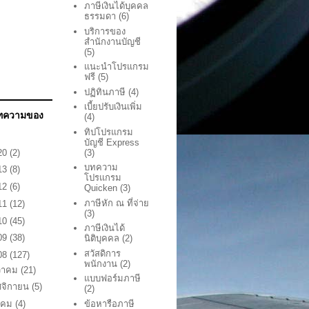
ภาษีเงินได้บุคคล
ธรรมดา
(6)
บริการของ
สำนักงานบัญชี
(5)
แนะนำโปรแกรม
ฟรี
(5)
ปฏิทินภาษี
(4)
เบี้ยปรับเงินเพิ่ม
บทความของ
(4)
ทิปโปรแกรม
บัญชี Express
20
(2)
(3)
บทความ
13
(8)
โปรแกรม
12
(6)
Quicken
(3)
ภาษีหัก ณ ที่จ่าย
11
(12)
(3)
10
(45)
ภาษีเงินได้
09
(38)
นิติบุคคล
(2)
สวัสดิการ
08
(127)
พนักงาน
(2)
วาคม
(21)
แบบฟอร์มภาษี
จิกายน
(5)
(2)
ข้อหารือภาษี
าคม
(4)