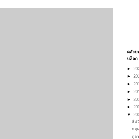
คลัง
บล็อก
►
20
►
20
►
20
►
20
►
20
►
20
▼
20
ธัน
พฤศ
ตุล