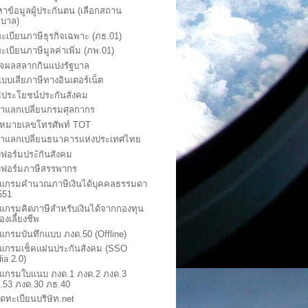
หาข้อมูลผู้ประกันตน (เลือกสถาน
บาล)
ะเบียนภาษีธุรกิจเฉพาะ (ภธ.01)
ะเบียนภาษีมูลค่าเพิ่ม (ภพ.01)
จผลสลากกินแบ่งรัฐบาล
นแบบเสียภาษีทางอินเตอร์เน็ต
ธิประโยชน์ประกันสังคม
ราแลกเปลี่ยนกรมศุลกากร
คหมายเลขโทรศัพท์ TOT
ราแลกเปลี่ยนธนาคารแห่งประเทศไทย
ฟอร์มประักันสังคม
ฟอร์มภาษีสรรพากร
แกรมคำนวณภาษีเงินได้บุคคลธรรมดา
2551
แกรมคิดภาษีสำหรับเงินได้จากกองทุน
องเลี้ยงชีพ
แกรมบันทึกแบบ ภงด.50 (Offline)
แกรมเช็คแผ่นประกันสังคม (SSO
ia 2.0)
แกรมใบแนบ ภงด.1 ภงด.2 ภงด.3
.53 ภงด.30 ภธ.40
จดทะเบียนบริษัท.net