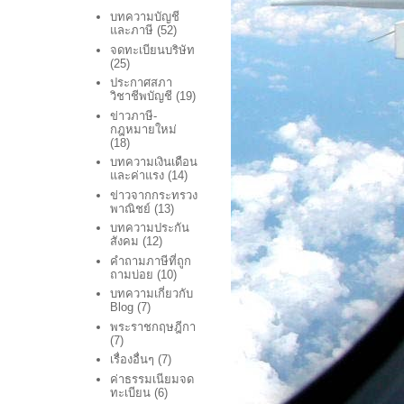
บทความบัญชี
และภาษี
(52)
จดทะเบียนบริษัท
(25)
ประกาศสภา
วิชาชีพบัญชี
(19)
ข่าวภาษี-
กฎหมายใหม่
(18)
บทความเงินเดือน
และค่าแรง
(14)
ข่าวจากกระทรวง
พาณิชย์
(13)
บทความประกัน
สังคม
(12)
คำถามภาษีที่ถูก
ถามบ่อย
(10)
บทความเกี่ยวกับ
Blog
(7)
พระราชกฤษฎีกา
(7)
เรื่องอื่นๆ
(7)
ค่าธรรมเนียมจด
ทะเบียน
(6)