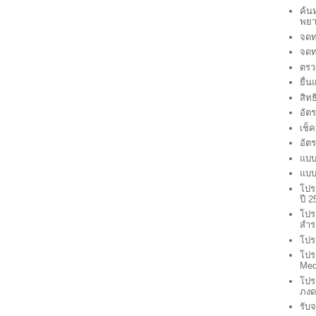
ค้น
พยา
จดท
จดท
ตรว
ยื่
สิท
อัต
เช็
อัต
แบบ
แบบ
โปร
ปี 
โปร
สำร
โปร
โปร
Med
โปร
ภงด
รับ