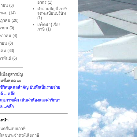
อากร
(1)
ยายน
(3)
คำถามบัญชี ภาษี
หาคม
(14)
จดทะเบียนบริษัท
(1)
กฎาคม
(20)
เกร็ดน่ารู้เรื่อง
ุนายน
(9)
ภาษี
(1)
ษภาคม
(4)
ษายน
(8)
นาคม
(33)
ภาพันธ์
(6)
นี่เพื่อดูสารบัญ
มทั้งหมด »»
ชีวิตบุคคลสำคัญ บันทึกเป็นรายจ่าย
ด้ ...คลิ๊ก
สุขภาพเด็ก เน้นค่าห้องและค่ารักษา
...คลิ๊ก
นะนำ
นดยื่นแบบภาษี
ีเลขประจำตัวผู้เสียภาษี