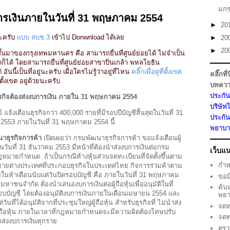
มก
การเงินภายในวันที่ 31 พฤษภาคม 2554
►
20
นะครับ
แบบ สบช.3
เข้าไป Donwnload ได้เลย
►
20
►
20
ติมขึ้นมาของกรุงเทพมหานคร คือ สามารถยื่นที่ศูนย์ย่อยได้ ไม่จำเป็น
็ได้ โดยสามารถยื่นที่ศูนย์ย่อยสาขาปิ่นเกล้า พหลโยธิน
ันนี้เป็นที่อยู่นะครับ เผื่อใครไม่รู้ว่าอยู่ที่ไหน
คลิ๊กเพื่อดูที่ตั้งเขต
คลิ๊กที่
้งเขต อยู่ด้วยนะครับ
บทควา
ประกัน
ุรกิจต้องส่งงบการเงิน ภายใน 31 พฤษภาคม 2554
บริษัทไ
้งเตือนธุรกิจกว่า 400,000 รายที่มีรอบปีบัญชีสิ้นสุดในวันที่ 31
ประกัน
 2553 ภายในวันที่ 31 พฤษภาคม 2554 นี้
พยาบาล
าธุรกิจการค้า
เปิดเผยว่า กรมพัฒนาธุรกิจการค้า ขอแจ้งเตือนผู้
ดในวันที่ 31 ธันวาคม 2553 มีหน้าที่ต้องนำส่งงบการเงินต่อกรม
เว็บแ
หมายกำหนด ถ้าเป็นกรณีห้างหุ้นส่วนจดทะเบียนที่จัดตั้งขึ้นตาม
กำห
หมายต่างประเทศที่ประกอบธุรกิจในประเทศไทย กิจการร่วมค้าตาม
นห้าเดือนนับแต่วันปิดรอบบัญชี คือ ภายในวันที่ 31 พฤษภาคม
ขอม
หาชนจำกัด ต้องนำเสนองบการเงินต่อผู้ถือหุ้นเพื่ออนุมัติในที่
ค้น
รอบบัญชี โดยต้องอนุมัติงบการเงินภายในเดือนเมษายน 2554 และ
พยา
นที่ได้อนุมัติจากที่ประชุมใหญ่ผู้ถือหุ้น สำหรับธุรกิจที่ ไม่นำส่ง
จดท
อผู้ถือหุ้น ภายในเวลาที่กฎหมายกำหนดจะมีความผิดต้องโทษปรับ
จดท
นำส่งงบการเงินทุกราย
ตรว