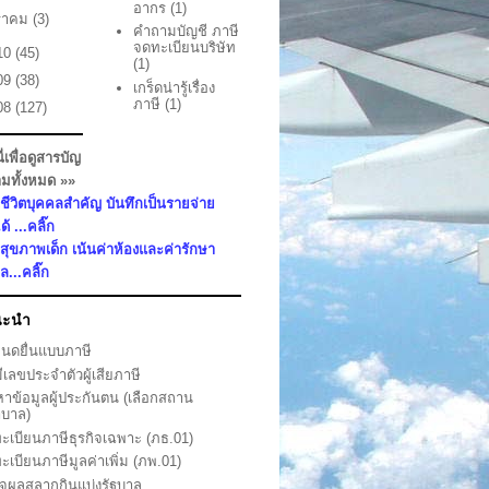
อากร
(1)
ราคม
(3)
คำถามบัญชี ภาษี
จดทะเบียนบริษัท
10
(45)
(1)
09
(38)
เกร็ดน่ารู้เรื่อง
ภาษี
(1)
08
(127)
นี่เพื่อดูสารบัญ
มทั้งหมด »»
ชีวิตบุคคลสำคัญ บันทึกเป็นรายจ่าย
ด้ ...คลิ๊ก
สุขภาพเด็ก เน้นค่าห้องและค่ารักษา
...คลิ๊ก
นะนำ
นดยื่นแบบภาษี
ีเลขประจำตัวผู้เสียภาษี
หาข้อมูลผู้ประกันตน (เลือกสถาน
บาล)
ะเบียนภาษีธุรกิจเฉพาะ (ภธ.01)
ะเบียนภาษีมูลค่าเพิ่ม (ภพ.01)
จผลสลากกินแบ่งรัฐบาล