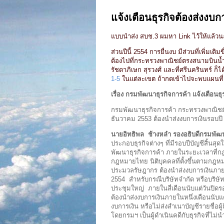
แจ้งเตือนธุรกิจต้องส่งงบ
แบบนำส่ง สบช.3 ผมหา Link ไว้ให้แล้ว
ส่วนปีนี้ 2554 การยื่นงบ มีส่วนที่เพิ่มเ
ต้องไปที่กระทรวงพาณิชย์ตรงสนามบินน้ำก
รัชดาภิเษก สุรวงศ์ และที่ศรีนครินทร์ ก็ได้ อ
1-5
ในแต่ละเขต ถ้ากดเข้าไปจะพบแผนที่ตั
เรื่อง
กรมพัฒนาธุรกิจการค้า แจ้งเตือนธ
กรมพัฒนาธุรกิจการค้า กระทรวงพาณิชย์ แจ
ธันวาคม 2553 ต้องนำส่งงบการเงินรอบปี
นายอิทธิพล ช้างหลำ รองอธิบดีกรมพัฒน
ประกอบธุรกิจต่างๆ ที่มีรอบปีบัญชีสิ้นสุ
พัฒนาธุรกิจการค้า ภายในระยะเวลาที่กฎ
กฎหมายไทย นิติบุคคลที่ตั้งขึ้นตามกฎ
ประมวลรัษฎากร ต้องนำส่งงบการเงินภายใ
2554 สำหรับกรณีบริษัทจำกัด หรือบริษัทม
ประชุมใหญ่ ภายในสี่เดือนนับแต่วันปิด
ต้องนำส่งงบการเงินภายในหนึ่งเดือนนับแต่วั
งบการเงิน หรือไม่ส่งสำเนาบัญชีรายชื่
โดยกรมฯ เป็นผู้ดำเนินคดีกับธุรกิจที่ไม่