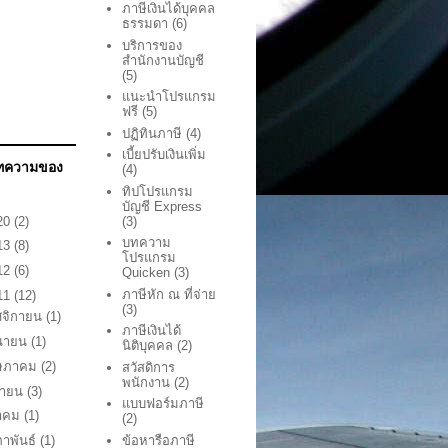
ภาษีเงินได้บุคคล
ธรรมดา
(6)
บริการของ
สำนักงานบัญชี
(5)
แนะนำโปรแกรม
ฟรี
(5)
ปฏิทินภาษี
(4)
เบี้ยปรับเงินเพิ่ม
บทความของ
(4)
ทิปโปรแกรม
บัญชี Express
20
(2)
(3)
บทความ
13
(8)
โปรแกรม
12
(6)
Quicken
(3)
ภาษีหัก ณ ที่จ่าย
11
(12)
(3)
จิกายน
(1)
ภาษีเงินได้
ุนายน
(1)
นิติบุคคล
(2)
ษภาคม
(2)
สวัสดิการ
พนักงาน
(2)
ษายน
(3)
แบบฟอร์มภาษี
นาคม
(1)
(2)
ข้อหารือภาษี
ภาพันธ์
(1)