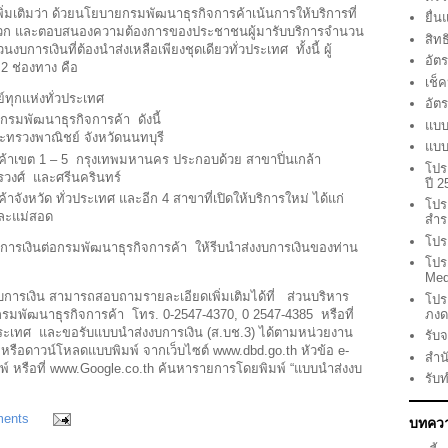
ิ่มเติมว่า ด้วยนโยบายกรมพัฒนาธุรกิจการค้าเน้นการให้บริการที่
ยื่
ะดวก และตอบสนองความต้องการของประชาชนผู้มารับบริการจำนวน
สิท
การเงินที่ต้องนำส่งเหลือเพียงชุดเดียวทั่วประเทศ ทั้งนี้ ผู้
อัต
2 ช่องทาง คือ
เช็
ทุกแห่งทั่วประเทศ
อัต
รมพัฒนาธุรกิจการค้า ดังนี้
แบบ
ทรวงพาณิชย์ จังหวัดนนทบุรี
แบบ
ค้าเขต 1 – 5 กรุงเทพมหานคร ประกอบด้วย สาขาปิ่นเกล้า
โปร
รวงศ์ และศรีนครินทร์
ปี 
จังหวัด ทั่วประเทศ และอีก 4 สาขาที่เปิดให้บริการใหม่ ได้แก่
โปร
และแม่สอด
สำร
โปร
่งงบการเงินต่อกรมพัฒนาธุรกิจการค้า ให้รีบนำส่งงบการเงินของท่าน
โปร
Med
ส่งงบการเงิน สามารถสอบถามรายละเอียดเพิ่มเติมได้ที่ ส่วนบริหาร
โปร
กรมพัฒนาธุรกิจการค้า โทร. 0-2547-4370, 0 2547-4385 หรือที่
ภงด
วประเทศ และขอรับแบบนำส่งงบการเงิน (ส.บช.3) ได้ตามหน่วยงาน
รับ
หรือดาวน์โหลดแบบพิมพ์ จากเว็บไซต์ www.dbd.go.th หัวข้อ e-
สำน
์ หรือที่ www.Google.co.th ค้นหารายการโดยพิมพ์ “แบบนำส่งงบ
รับ
ments
บทคว