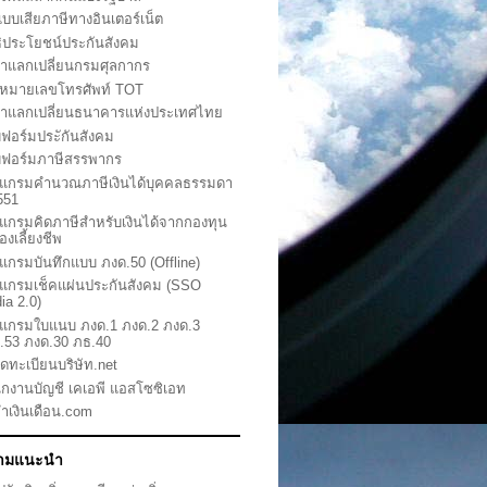
นแบบเสียภาษีทางอินเตอร์เน็ต
ธิประโยชน์ประกันสังคม
ราแลกเปลี่ยนกรมศุลกากร
คหมายเลขโทรศัพท์ TOT
ราแลกเปลี่ยนธนาคารแห่งประเทศไทย
ฟอร์มประักันสังคม
ฟอร์มภาษีสรรพากร
แกรมคำนวณภาษีเงินได้บุคคลธรรมดา
2551
แกรมคิดภาษีสำหรับเงินได้จากกองทุน
องเลี้ยงชีพ
แกรมบันทึกแบบ ภงด.50 (Offline)
แกรมเช็คแผ่นประกันสังคม (SSO
ia 2.0)
แกรมใบแนบ ภงด.1 ภงด.2 ภงด.3
.53 ภงด.30 ภธ.40
จดทะเบียนบริษัท.net
ักงานบัญชี เคเอพี แอสโซซิเอท
ทำเงินเดือน.com
ามแนะนำ