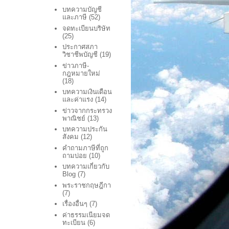
บทความบัญชี
และภาษี
(52)
จดทะเบียนบริษัท
(25)
ประกาศสภา
วิชาชีพบัญชี
(19)
ข่าวภาษี-
กฎหมายใหม่
(18)
บทความเงินเดือน
และค่าแรง
(14)
ข่าวจากกระทรวง
พาณิชย์
(13)
บทความประกัน
สังคม
(12)
คำถามภาษีที่ถูก
ถามบ่อย
(10)
บทความเกี่ยวกับ
Blog
(7)
พระราชกฤษฎีกา
(7)
เรื่องอื่นๆ
(7)
ค่าธรรมเนียมจด
ทะเบียน
(6)