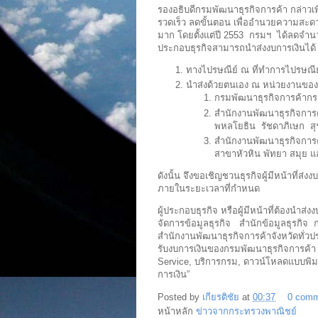
รองอธิบดีกรมพัฒนาธุรกิจการค้า กล่าวเพ
รวดเร็ว ลดขั้นตอน เพื่ออำนวยความส
มาก โดยตั้งแต่ปี 2553 กรมฯ ได้ลดจำนวนงบ
ประกอบธุรกิจสามารถนำส่งงบการเงินได้ 
ทางไปรษณีย์ ณ ที่ทำการไปรษณีย์
นำส่งด้วยตนเอง ณ หน่วยงานของก
กรมพัฒนาธุรกิจการค้ากระ
สำนักงานพัฒนาธุรกิจการ
พหลโยธิน รัชดาภิเษก สุ
สำนักงานพัฒนาธุรกิจการค้า
สาขาหัวหิน พัทยา สมุย 
ดังนั้น จึงขอเชิญชวนธุรกิจผู้มีหน้าที่ส
ภายในระยะเวลาที่กำหนด
ผู้ประกอบธุรกิจ หรือผู้มีหน้าที่ต้องนำ
จัดการข้อมูลธุรกิจ สำนักข้อมูลธุรกิจ 
สำนักงานพัฒนาธุรกิจการค้าจังหวัดทั่
รับงบการเงินของกรมพัฒนาธุรกิจการค้า 
Service, บริการกรม, ดาวน์โหลดแบบพิมพ
การเงิน”
Posted by
เกียรติชัย
at
00:37
0 com
หน้าหลัก
ข่าวจากกระทรวงพาณิชย์