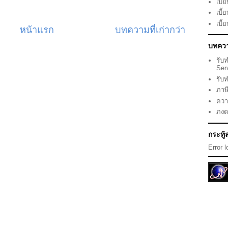
เบี้
เบี้
เบี้
หน้าแรก
บทความที่เก่ากว่า
บทควา
รับ
Ser
รับ
ภาษ
ควา
ภงด
กระทู
Error 