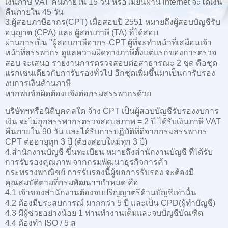
เงินภาษี VAT คืนภายใน 15 วัน หรือไม่ยื่นผ่าน internet จะได้เงิน
คืนภายใน 45 วัน
3.ผู้สอบภาษีอากร(CPT) เมื่อสอบปี 2551 หมายถึงผู้สอบบัญชีรับ
อนุญาต (CPA) และ ผู้สอบภาษี (TA) ที่ได้สอบ
ผ่านการเป็น "ผู้สอบภาษีอากร-CPT ผู้ที่จะทำหน้าที่เสมือนเจ้า
หน้าที่สรรพากร ดูแลความผิดทางภาษีตั้งแต่แรกของการตรวจ
สอบ จะเสนอ รายงานการตรวจสอบต่อสาธารณะ 2 ชุด คือชุด
แรกเช่นเดียวกับการับรองทั่วไป อีกชุดเพิ่มขึ้นมาเป็นการับรอง
งบการเงินด้านภาษี
หากพบข้อผิดต้องแจ้งต่อกรมสรรพากรด้วย
บริษัทฯหรือนิติบุคคลใด จ้าง CPT เป็นผู้สอบบัญชีรับรองงบการ
เงิน จะไม่ถูกสรรพากรตรวจสอบสภาพ = 2 ปี ได้รับเงินภาษี VAT
คืนภายใน 90 วัน และได้รับการปฏิบัติที่ดีจากกรมสรรพากร
CPT ต่ออายุทุก 3 ปี (ต้องสอบใหม่ทุก 3 ปี)
4.สำนักงานบัญชี ขึ้นทะเบียน หมายถึงสำนักงานบัญชี ที่ได้รับ
การรับรองคุณภาพ จากกรมพัฒนาธุรกิจการค้า
กระทรวงพาณิชย์ การรับรองนี้ผู้ขอการรับรอง จะต้องมี
คุณสมบัติตามที่กรมพัฒนาฯกำหนด คือ
4.1 เจ้าของสำนักงานต้องจบปริญญาตรีด้านบัญชีเท่านั้น
4.2 ต้องมีประสบการณ์ มากกว่า 5 ปี และเป็น CPD(ผู้ทำบัญชี)
4.3 มีผู้ช่วยอย่างน้อย 1 ท่านทำงานเต็มและจบบัญชีบัณฑิต
4.4 ต้องทำ ISO / 5 ส