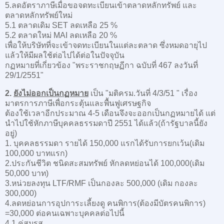
5.ลดอัตราภาษีเมื่อขอจดทะเบียนเข้าตลาดหลักทรัพย์ และ
ตลาดหลักทรัพย์ใหม่
5.1 ตลาดเดิม SET ลดเหลือ 25 %
5.2 ตลาดใหม่ MAI ลดเหลือ 20 %
เพื่อให้บริษัทที่จะเข้าจดทะเบียนในแต่ละตลาด ซึ่งหมดอายุไป
แล้วให้มีผลใช้ต่อไปได้ต่อในปัจจุบัน
กฏหมายที่เกี่ยวข้อง "พระราชกฤษฏีกา ฉบับที่ 467 ลงวันที่
29/1/2551"
2.
ยังไม่ออกเป็นกฏหมาย
เป็น "มติครม.วันที่ 4/3/51 " เรื่อง
มาตรการภาษีเพื่อกระตุ้นและพื้นฟูเศรษฐกิจ
ต้องใช้เวลาอีกประมาณ 4-5 เดือนจึงจะออกเป็นกฏหมายได้ แต่
นำไปใช้หักภาษีบุคคลธรรมดาปี 2551 ได้แล้ว(ถ้ารัฐบาลนี้ยัง
อยู่)
1. บุคคลธรรมดา รายได้ 150,000 แรกได้รับการยกเว้น(เดิม
100,000 บาทแรก)
2.ประกันชีวิต ชนิดสะสมทรัพย์ หักลดหย่อนได้ 100,000(เดิม
50,000 บาท)
3.หน่วยลงทุน LTF/RMF เป็นกองละ 500,000 (เดิม กองละ
300,000)
4.ลดหย่อนการอุปการะเลี้ยงดู คนพิการ(ต้องมีบัตรคนพิการ)
=30,000 ต่อคนเฉพาะบุคคลต่อไปนี้
4.1 คุ่สมรส